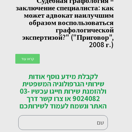
"Судебная графология –
заключение специалиста: как
может адвокат наилучшим
образом воспользоваться
графологической
экспертизой?" ("Приговор",
2008 г.)
קראו עוד
לקבלת מידע נוסף אודות
שירותי הגרפולוגיה המשפטית
ולהזמנת שירות חייגו עכשיו 03-
9024082 או צרו קשר דרך
האתר ונשמח לעמוד לשירותכם