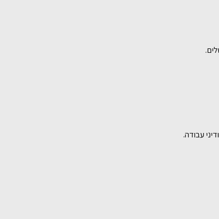
לים.
יני עבודה.