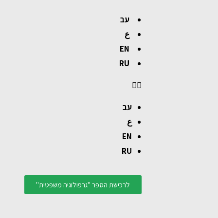
עב
ع
EN
RU
עב
ع
EN
RU
לרכישת הספר "גרפולוגיה משפטית"